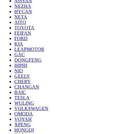
NISSAN
NEZHA
HYCAN
NETA
AITO
TOYOTA
FEIFAN
FORD
KIA
LEAPMOTOR
GAC
DONGFENG
HIPHI
NIO
GEELY
CHERY
CHANGAN
BAIC
TESLA
WULING
VOLKSWAGEN
OMODA
VOYAH
XPENG
HONGQI