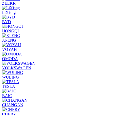
ZEEKR
LiXiang
BYD
HONGQI
XPENG
VOYAH
OMODA
VOLKSWAGEN
WULING
TESLA
BAIC
CHANGAN
CHERY