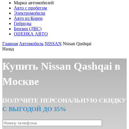
Марки автомобилей
Авто с пробегом
Электромобили
Авто из Кореи
Гибриды
Бензин (ДВС)
ОЦЕНКА АВТО
Главная
Автомобиль
NISSAN
Nissan Qashqai
Назад
Купить Nissan Qashqai в
Москве
ПОЛУЧИТЕ ПЕРСОНАЛЬНУЮ СКИДКУ
С ВЫГОДОЙ ДО 35%