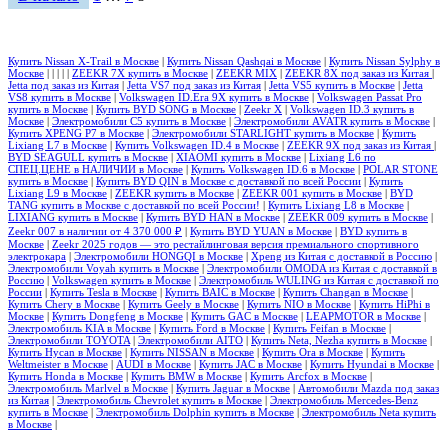
записей
Купить Nissan X-Trail в Москве
|
Купить Nissan Qashqai в Москве
|
Купить Nissan Sylphy в
Москве
|
|
|
|
|
ZEEKR 7X купить в Москве
|
ZEEKR MIX
|
ZEEKR 8X под заказ из Китая
|
Jetta под заказ из Китая
|
Jetta VS7 под заказ из Китая
|
Jetta VS5 купить в Москве
|
Jetta
VS8 купить в Москве
|
Volkswagen ID.Era 9X купить в Москве
|
Volkswagen Passat Pro
купить в Москве
|
Купить BYD SONG в Москве
|
Zeekr X
|
Volkswagen ID.3 купить в
Москве
|
Электромобили С5 купить в Москве
|
Электромобили AVATR купить в Москве
|
Купить XPENG P7 в Москве
|
Электромобили STARLIGHT купить в Москве
|
Купить
Lixiang L7 в Москве
|
Купить Volkswagen ID.4 в Москве
|
ZEEKR 9X под заказ из Китая
|
BYD SEAGULL купить в Москве
|
XIAOMI купить в Москве
|
Lixiang L6 по
СПЕЦ.ЦЕНЕ в НАЛИЧИИ в Москве
|
Купить Volkswagen ID.6 в Москве
|
POLAR STONE
купить в Москве
|
Купить BYD QIN в Москве с доставкой по всей России
|
Купить
Lixiang L9 в Москве
|
ZEEKR купить в Москве
|
ZEEKR 001 купить в Москве
|
BYD
TANG купить в Москве с доставкой по всей России!
|
Купить Lixiang L8 в Москве
|
LIXIANG купить в Москве
|
Купить BYD HAN в Москве
|
ZEEKR 009 купить в Москве
|
Zeekr 007 в наличии от 4 370 000 ₽
|
Купить BYD YUAN в Москве
|
BYD купить в
Москве
|
Zeekr 2025 годов — это рестайлинговая версия премиального спортивного
электрокара
|
Электромобили HONGQI в Москве
|
Xpeng из Китая с доставкой в Россию
|
Электромобили Voyah купить в Москве
|
Электромобили OMODA из Китая с доставкой в
Россию
|
Volkswagen купить в Москве
|
Электромобиль WULING из Китая с доставкой по
России
|
Купить Tesla в Москве
|
Купить BAIC в Москве
|
Купить Changan в Москве
|
Купить Chery в Москве
|
Купить Geely в Москве
|
Купить NIO в Москве
|
Купить HiPhi в
Москве
|
Купить Dongfeng в Москве
|
Купить GAC в Москве
|
LEAPMOTOR в Москве
|
Электромобиль KIA в Москве
|
Купить Ford в Москве
|
Купить Feifan в Москве
|
Электромобили TOYOTA
|
Электромобили AITO
|
Купить Neta, Nezha купить в Москве
|
Купить Hycan в Москве
|
Купить NISSAN в Москве
|
Купить Ora в Москве
|
Купить
Weltmeister в Москве
|
AUDI в Москве
|
Купить JAC в Москве
|
Купить Hyundai в Москве
|
Купить Honda в Москве
|
Купить BMW в Москве
|
Купить Arcfox в Москве
|
Электромобиль Marlvel в Москве
|
Купить Jaguar в Москве
|
Автомобили Mazda под заказ
из Китая
|
Электромобиль Chevrolet купить в Москве
|
Электромобиль Mercedes-Benz
купить в Москве
|
Электромобиль Dolphin купить в Москве
|
Электромобиль Neta купить
в Москве
|