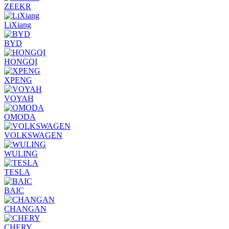
ZEEKR
LiXiang
BYD
HONGQI
XPENG
VOYAH
OMODA
VOLKSWAGEN
WULING
TESLA
BAIC
CHANGAN
CHERY