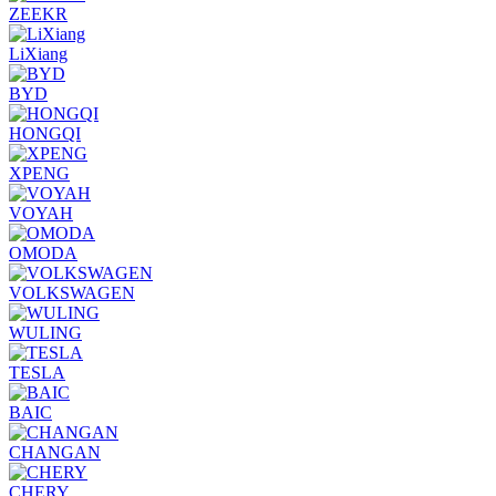
ZEEKR
LiXiang
BYD
HONGQI
XPENG
VOYAH
OMODA
VOLKSWAGEN
WULING
TESLA
BAIC
CHANGAN
CHERY