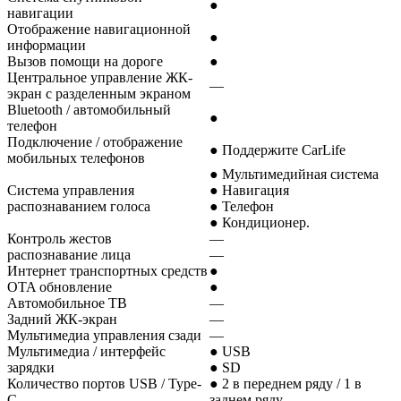
●
навигации
Отображение навигационной
●
информации
Вызов помощи на дороге
●
Центральное управление ЖК-
—
экран с разделенным экраном
Bluetooth / автомобильный
●
телефон
Подключение / отображение
● Поддержите CarLife
мобильных телефонов
● Мультимедийная система
Система управления
● Навигация
распознаванием голоса
● Телефон
● Кондиционер.
Контроль жестов
—
распознавание лица
—
Интернет транспортных средств
●
OTA обновление
●
Автомобильное ТВ
—
Задний ЖК-экран
—
Мультимедиа управления сзади
—
Мультимедиа / интерфейс
● USB
зарядки
● SD
Количество портов USB / Type-
● 2 в переднем ряду / 1 в
C
заднем ряду