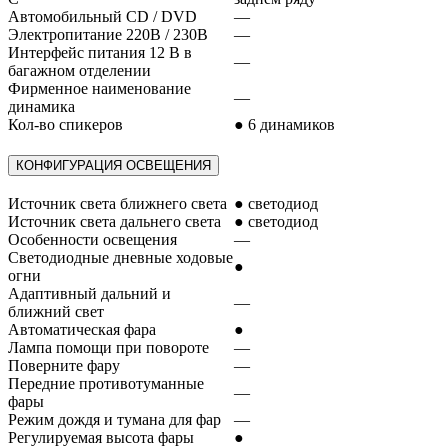
Автомобильный CD / DVD
—
Электропитание 220В / 230В
—
Интерфейс питания 12 В в
—
багажном отделении
Фирменное наименование
—
динамика
Кол-во спикеров
● 6 динамиков
КОНФИГУРАЦИЯ ОСВЕЩЕНИЯ
Источник света ближнего света
● светодиод
Источник света дальнего света
● светодиод
Особенности освещения
—
Светодиодные дневные ходовые
●
огни
Адаптивный дальний и
—
ближний свет
Автоматическая фара
●
Лампа помощи при повороте
—
Поверните фару
—
Передние противотуманные
—
фары
Режим дождя и тумана для фар
—
Регулируемая высота фары
●