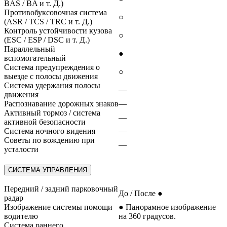
BAS / BA и т. Д.)
Противобуксовочная система
○
(ASR / TCS / TRC и т. Д.)
Контроль устойчивости кузова
○
(ESC / ESP / DSC и т. Д.)
Параллельный
●
вспомогательный
Система предупреждения о
○
выезде с полосы движения
Система удержания полосы
—
движения
Распознавание дорожных знаков
—
Активный тормоз / система
—
активной безопасности
Система ночного видения
—
Советы по вождению при
—
усталости
СИСТЕМА УПРАВЛЕНИЯ
Передний / задний парковочный
До / После ●
радар
Изображение системы помощи
● Панорамное изображение
водителю
на 360 градусов.
Система раннего