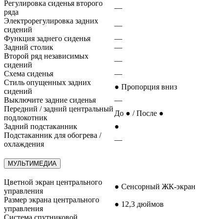
Регулировка сиденья второго
—
ряда
Электрорегулировка задних
—
сидений
Функция заднего сиденья
—
Задний столик
—
Второй ряд независимых
—
сидений
Схема сиденья
—
Стиль опущенных задних
● Пропорция вниз
сидений
Выключите задние сиденья
—
Передний / задний центральный
До ● / После ●
подлокотник
Задний подстаканник
●
Подстаканник для обогрева /
—
охлаждения
МУЛЬТИМЕДИА
Цветной экран центрального
● Сенсорный ЖК-экран
управления
Размер экрана центрального
● 12,3 дюймов
управления
Система спутниковой