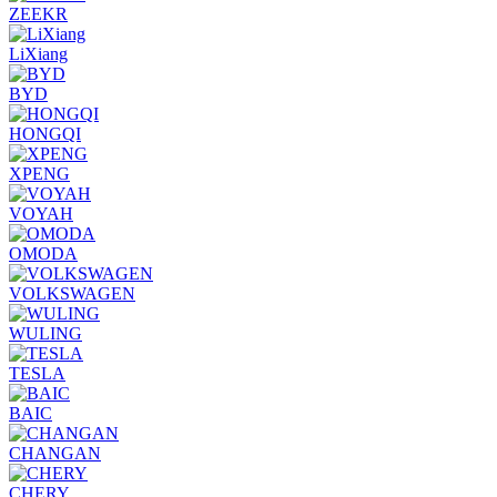
ZEEKR
LiXiang
BYD
HONGQI
XPENG
VOYAH
OMODA
VOLKSWAGEN
WULING
TESLA
BAIC
CHANGAN
CHERY