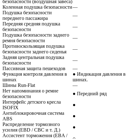
безопасности (воздушная завеса)
Коленная подушка безопасности
—
Подушка безопасности
—
переднего пассажира
Передняя средняя подушка
—
безопасности
Подушка безопасности заднего
—
ремня безопасности
Противоскользящая подушка
—
безопасности заднего сиденья
Задняя центральная подушка
—
безопасности
Пассивная защита пешеходов
—
Функция контроля давления в
● Индикация давления в
шинах
шинах.
Шины Run-Flat
—
Нет напоминания о ремне
● Передний ряд
безопасности
Интерфейс детского кресла
●
ISOFIX
Антиблокировочная система
●
ABS
Распределение тормозного
●
усилия (EBD / CBC и т. Д.)
Ассистент торможения (EBA /
○