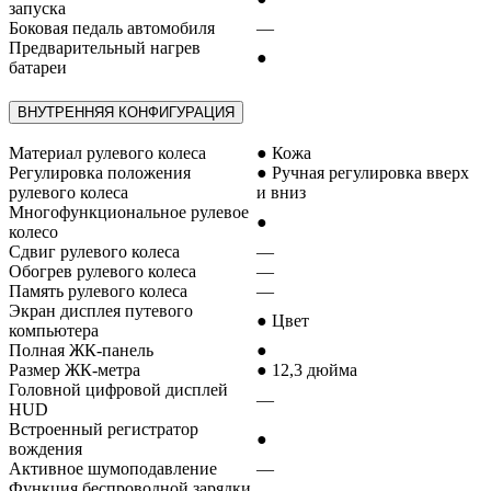
запуска
Боковая педаль автомобиля
—
Предварительный нагрев
●
батареи
ВНУТРЕННЯЯ КОНФИГУРАЦИЯ
Материал рулевого колеса
● Кожа
Регулировка положения
● Ручная регулировка вверх
рулевого колеса
и вниз
Многофункциональное рулевое
●
колесо
Сдвиг рулевого колеса
—
Обогрев рулевого колеса
—
Память рулевого колеса
—
Экран дисплея путевого
● Цвет
компьютера
Полная ЖК-панель
●
Размер ЖК-метра
● 12,3 дюйма
Головной цифровой дисплей
—
HUD
Встроенный регистратор
●
вождения
Активное шумоподавление
—
Функция беспроводной зарядки