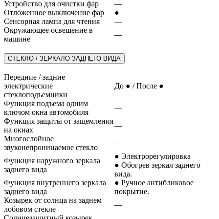
Устройство для очистки фар
—
Отложенное выключение фар
●
Сенсорная лампа для чтения
—
Окружающее освещение в
—
машине
СТЕКЛО / ЗЕРКАЛО ЗАДНЕГО ВИДА
Передние / задние
электрические
До ● / После ●
стеклоподъемники
Функция подъема одним
—
ключом окна автомобиля
Функция защиты от защемления
—
на окнах
Многослойное
—
звуконепроницаемое стекло
● Электрорегулировка
Функция наружного зеркала
● Обогрев зеркал заднего
заднего вида
вида.
Функция внутреннего зеркала
● Ручное антибликовое
заднего вида
покрытие.
Козырек от солнца на заднем
—
лобовом стекле
Солнцезащитный козырек