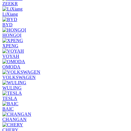
ZEEKR
LiXiang
BYD
HONGQI
XPENG
VOYAH
OMODA
VOLKSWAGEN
WULING
TESLA
BAIC
CHANGAN
CHERY