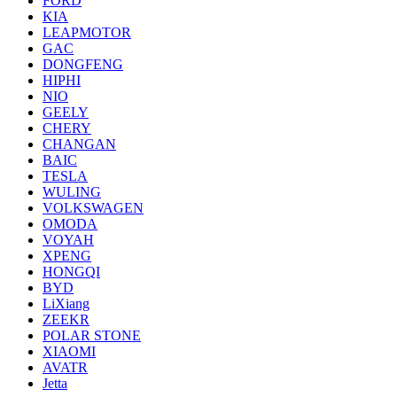
FORD
KIA
LEAPMOTOR
GAC
DONGFENG
HIPHI
NIO
GEELY
CHERY
CHANGAN
BAIC
TESLA
WULING
VOLKSWAGEN
OMODA
VOYAH
XPENG
HONGQI
BYD
LiXiang
ZEEKR
POLAR STONE
XIAOMI
AVATR
Jetta