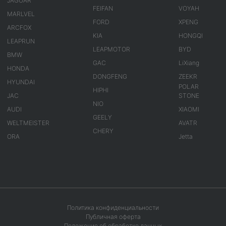
JAGUAR
FEIFAN
VOYAH
MARLVEL
FORD
XPENG
ARCFOX
KIA
HONGQI
LEAPRUN
LEAPMOTOR
BYD
BMW
GAC
LiXiang
HONDA
DONGFENG
ZEEKR
HYUNDAI
POLAR
HIPHI
JAC
STONE
NIO
AUDI
XIAOMI
GEELY
WELTMEISTER
AVATR
CHERY
ORA
Jetta
Политика конфиденциальности
Публичная оферта
Положение об обработке данных