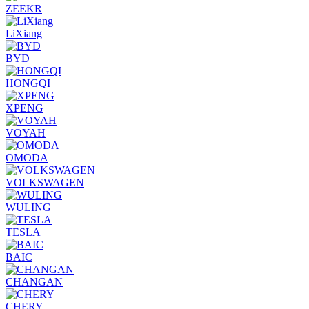
ZEEKR
LiXiang
BYD
HONGQI
XPENG
VOYAH
OMODA
VOLKSWAGEN
WULING
TESLA
BAIC
CHANGAN
CHERY