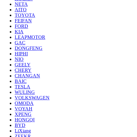
NETA
AITO
TOYOTA
FEIFAN
FORD
KIA
LEAPMOTOR
GAC
DONGFENG
HIPHI
NIO
GEELY
CHERY
CHANGAN
BAIC
TESLA
WULING
VOLKSWAGEN
OMODA
VOYAH
XPENG
HONGQI
BYD
LiXiang
ZEEKR