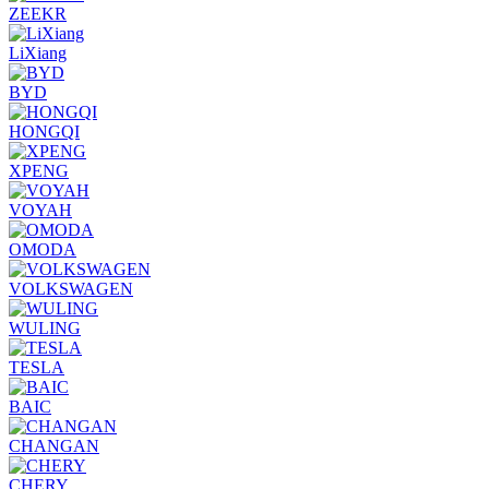
ZEEKR
LiXiang
BYD
HONGQI
XPENG
VOYAH
OMODA
VOLKSWAGEN
WULING
TESLA
BAIC
CHANGAN
CHERY