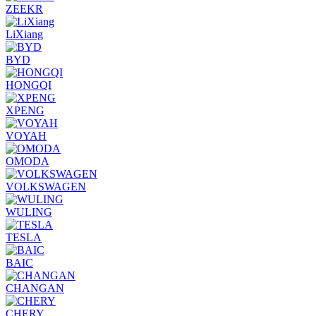
ZEEKR
LiXiang
BYD
HONGQI
XPENG
VOYAH
OMODA
VOLKSWAGEN
WULING
TESLA
BAIC
CHANGAN
CHERY