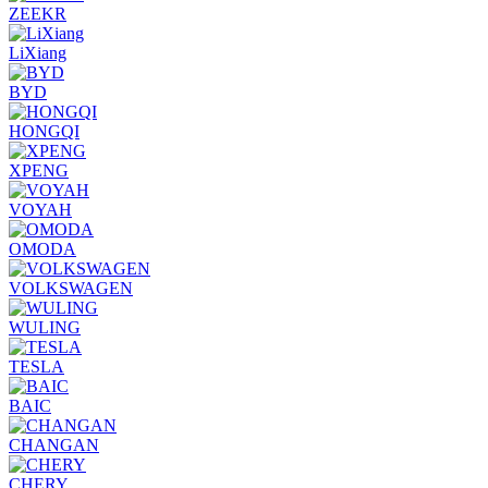
ZEEKR
LiXiang
BYD
HONGQI
XPENG
VOYAH
OMODA
VOLKSWAGEN
WULING
TESLA
BAIC
CHANGAN
CHERY