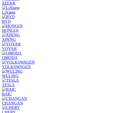
ZEEKR
LiXiang
BYD
HONGQI
XPENG
VOYAH
OMODA
VOLKSWAGEN
WULING
TESLA
BAIC
CHANGAN
CHERY