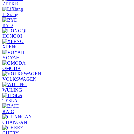
ZEEKR
LiXiang
BYD
HONGQI
XPENG
VOYAH
OMODA
VOLKSWAGEN
WULING
TESLA
BAIC
CHANGAN
CHERY