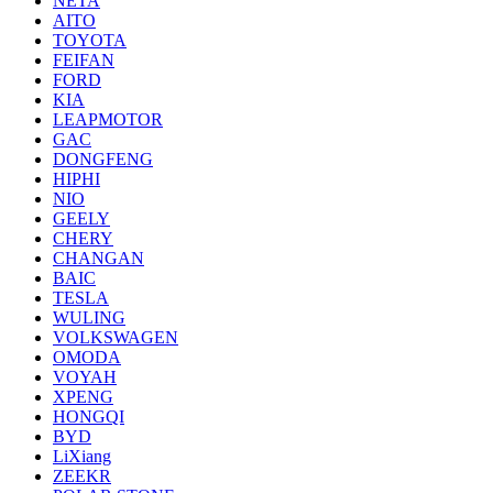
NETA
AITO
TOYOTA
FEIFAN
FORD
KIA
LEAPMOTOR
GAC
DONGFENG
HIPHI
NIO
GEELY
CHERY
CHANGAN
BAIC
TESLA
WULING
VOLKSWAGEN
OMODA
VOYAH
XPENG
HONGQI
BYD
LiXiang
ZEEKR