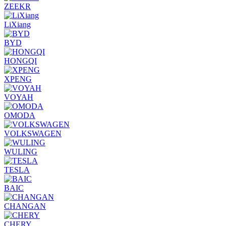
ZEEKR
LiXiang
BYD
HONGQI
XPENG
VOYAH
OMODA
VOLKSWAGEN
WULING
TESLA
BAIC
CHANGAN
CHERY