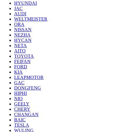
HYUNDAI
JAC
AUDI
WELTMEISTER
ORA
NISSAN
NEZHA
HYCAN
NETA
AITO
TOYOTA
FEIFAN
FORD
KIA
LEAPMOTOR
GAC
DONGFENG
HIPHI
NIO
GEELY
CHERY
CHANGAN
BAIC
TESLA
WULING