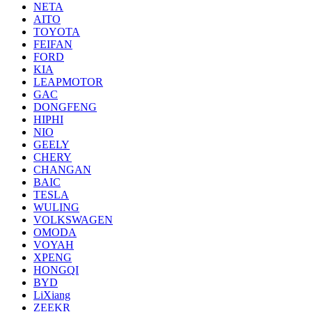
NETA
AITO
TOYOTA
FEIFAN
FORD
KIA
LEAPMOTOR
GAC
DONGFENG
HIPHI
NIO
GEELY
CHERY
CHANGAN
BAIC
TESLA
WULING
VOLKSWAGEN
OMODA
VOYAH
XPENG
HONGQI
BYD
LiXiang
ZEEKR