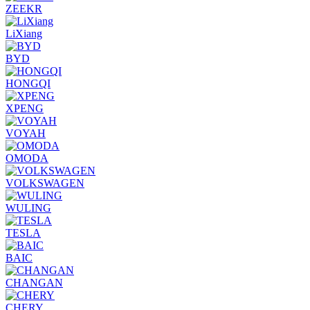
ZEEKR
LiXiang
BYD
HONGQI
XPENG
VOYAH
OMODA
VOLKSWAGEN
WULING
TESLA
BAIC
CHANGAN
CHERY