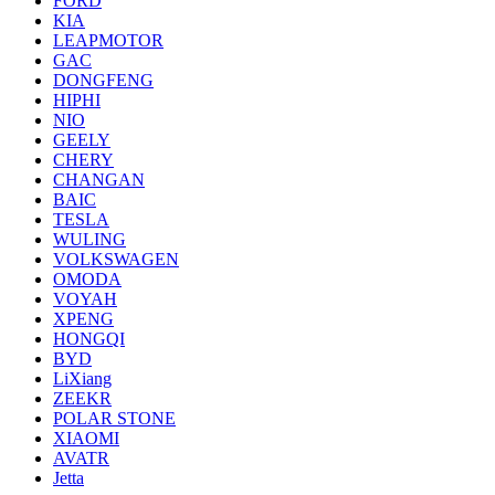
FORD
KIA
LEAPMOTOR
GAC
DONGFENG
HIPHI
NIO
GEELY
CHERY
CHANGAN
BAIC
TESLA
WULING
VOLKSWAGEN
OMODA
VOYAH
XPENG
HONGQI
BYD
LiXiang
ZEEKR
POLAR STONE
XIAOMI
AVATR
Jetta