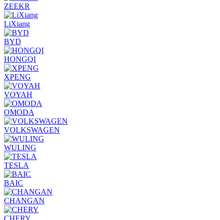
ZEEKR
LiXiang
BYD
HONGQI
XPENG
VOYAH
OMODA
VOLKSWAGEN
WULING
TESLA
BAIC
CHANGAN
CHERY