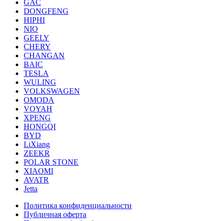
GAC
DONGFENG
HIPHI
NIO
GEELY
CHERY
CHANGAN
BAIC
TESLA
WULING
VOLKSWAGEN
OMODA
VOYAH
XPENG
HONGQI
BYD
LiXiang
ZEEKR
POLAR STONE
XIAOMI
AVATR
Jetta
Политика конфиденциальности
Публичная оферта