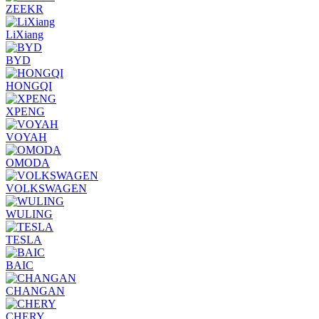
ZEEKR
LiXiang
BYD
HONGQI
XPENG
VOYAH
OMODA
VOLKSWAGEN
WULING
TESLA
BAIC
CHANGAN
CHERY