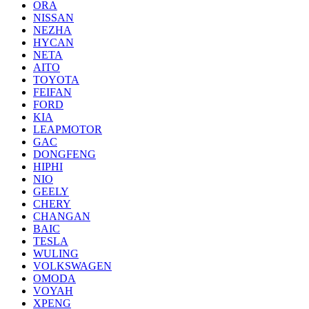
ORA
NISSAN
NEZHA
HYCAN
NETA
AITO
TOYOTA
FEIFAN
FORD
KIA
LEAPMOTOR
GAC
DONGFENG
HIPHI
NIO
GEELY
CHERY
CHANGAN
BAIC
TESLA
WULING
VOLKSWAGEN
OMODA
VOYAH
XPENG