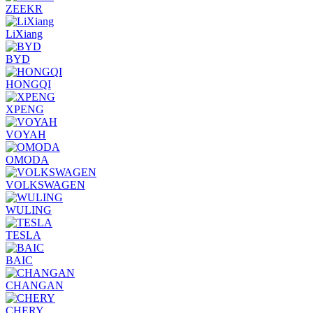
ZEEKR
LiXiang
BYD
HONGQI
XPENG
VOYAH
OMODA
VOLKSWAGEN
WULING
TESLA
BAIC
CHANGAN
CHERY