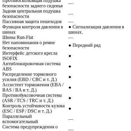
Противоскользящая подушка
—
безопасности заднего сиденья
Задняя центральная подушка
—
безопасности
Пассивная защита пешеходов
—
Функция контроля давления в
● Сигнализация давления в
шинах
шинах.
Шины Run-Flat
—
Нет напоминания о ремне
● Передний ряд
безопасности
Интерфейс детского кресла
●
ISOFIX
Антиблокировочная система
●
ABS
Распределение тормозного
●
усилия (EBD / CBC и т. Д.)
Ассистент торможения (EBA /
●
BAS / BA и т. Д.)
Противобуксовочная система
●
(ASR / TCS / TRC и т. Д.)
Контроль устойчивости кузова
●
(ESC / ESP / DSC и т. Д.)
Параллельный
—
вспомогательный
Система предупреждения о
—