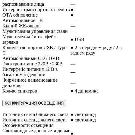
распознавание лица
—
Интернет транспортных средств
●
OTA обновление
●
Автомобильное ТВ
—
Задний ЖК-экран
—
Мультимедиа управления сзади
—
Мультимедиа / интерфейс
● USB
зарядки
Количество портов USB / Type-
● 2 в переднем ряду / 2 в
C
заднем ряду
Автомобильный CD / DVD
—
Электропитание 220В / 230В
—
Интерфейс питания 12 В в
—
багажном отделении
Фирменное наименование
—
динамика
Кол-во спикеров
● 4 динамика
КОНФИГУРАЦИЯ ОСВЕЩЕНИЯ
Источник света ближнего света
● светодиод
Источник света дальнего света
● светодиод
Особенности освещения
—
Светодиодные дневные ходовые
●