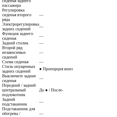
сиденья заднего
пассажира
Регулировка
сиденья второго
—
ряда
Электрорегулировка
—
задних сидений
Функция заднего
—
сиденья
Задний столик
—
Второй ряд
независимых
—
сидений
Схема сиденья
—
Стиль опущенных
● Пропорция вниз
задних сидений
Выключите задние
—
сиденья
Передний / задний
центральный
До ● / После-
подлокотник
Задний
—
подстаканник
Подстаканник для
обогрева /
—