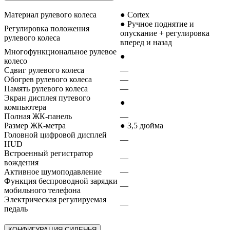
Материал рулевого колеса
● Cortex
● Ручное поднятие и
Регулировка положения
опускание + регулировка
рулевого колеса
вперед и назад
Многофункциональное рулевое
●
колесо
Сдвиг рулевого колеса
—
Обогрев рулевого колеса
—
Память рулевого колеса
—
Экран дисплея путевого
●
компьютера
Полная ЖК-панель
—
Размер ЖК-метра
● 3,5 дюйма
Головной цифровой дисплей
—
HUD
Встроенный регистратор
—
вождения
Активное шумоподавление
—
Функция беспроводной зарядки
—
мобильного телефона
Электрическая регулируемая
—
педаль
КОНФИГУРАЦИЯ СИДЕНЬЯ