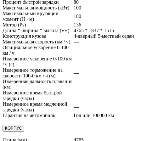
Процент быстрой зарядки
80
Максимальная мощность (кВт)
100
Максимальный крутящий
180
момент (Н · м)
Мотор (Ps)
136
Длина * ширина * высота (мм)
4765 * 1837 * 1515
Конструкция кузова
4-дверный 5-местный седан
Максимальная скорость (км / ч)
—
Официальное ускорение 0-100
—
км / ч
Измеренное ускорение 0-100 км
—
/ ч (с)
Измеренное торможение на
—
скорости 100-0 км / ч (м)
Измеренная дальность плавания
—
(км)
Измеренное время быстрой
—
зарядки (часы)
Измеренное время медленной
—
зарядки (часы)
Гарантия на автомобиль
Год или 100000 км
КОРПУС
Длина (мм)
4765