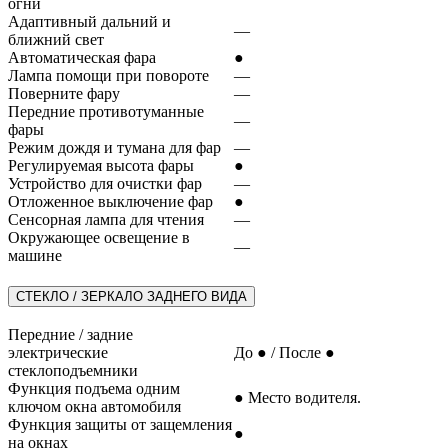
огни
Адаптивный дальний и
—
ближний свет
Автоматическая фара
●
Лампа помощи при повороте
—
Поверните фару
—
Передние противотуманные
—
фары
Режим дождя и тумана для фар
—
Регулируемая высота фары
●
Устройство для очистки фар
—
Отложенное выключение фар
●
Сенсорная лампа для чтения
—
Окружающее освещение в
—
машине
СТЕКЛО / ЗЕРКАЛО ЗАДНЕГО ВИДА
Передние / задние
электрические
До ● / После ●
стеклоподъемники
Функция подъема одним
● Место водителя.
ключом окна автомобиля
Функция защиты от защемления
●
на окнах