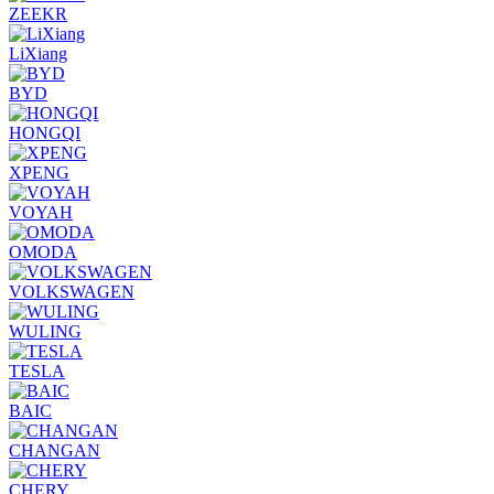
ZEEKR
LiXiang
BYD
HONGQI
XPENG
VOYAH
OMODA
VOLKSWAGEN
WULING
TESLA
BAIC
CHANGAN
CHERY