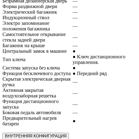
Безрамная дизайнерская дверь
—
Форма раздвижной двери
—
Электрический багажник
—
Индукционный ствол
—
Электро запоминание
—
положения багажника
Самостоятельное открывание
—
стекла задней двери
Багажник на крыше
—
Центральный замок в машине
●
● Ключ дистанционного
Тип ключа
управления.
Система запуска без ключа
●
Функция бесключевого доступа
● Передний ряд
Скрытая электрическая дверная
—
ручка
Активная закрытая
—
воздухозаборная решетка
Функция дистанционного
—
запуска
Боковая педаль автомобиля
—
Предварительный нагрев
●
батареи
ВНУТРЕННЯЯ КОНФИГУРАЦИЯ