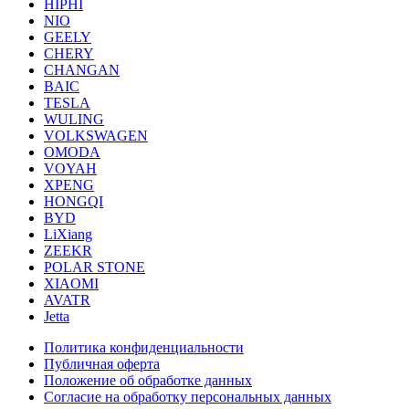
HIPHI
NIO
GEELY
CHERY
CHANGAN
BAIC
TESLA
WULING
VOLKSWAGEN
OMODA
VOYAH
XPENG
HONGQI
BYD
LiXiang
ZEEKR
POLAR STONE
XIAOMI
AVATR
Jetta
Политика конфиденциальности
Публичная оферта
Положение об обработке данных
Cогласие на обработку персональных данных