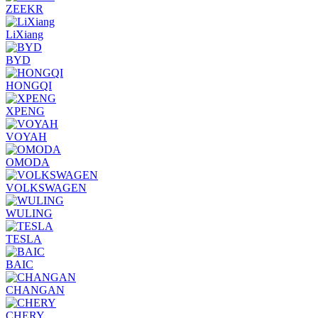
ZEEKR
LiXiang
BYD
HONGQI
XPENG
VOYAH
OMODA
VOLKSWAGEN
WULING
TESLA
BAIC
CHANGAN
CHERY