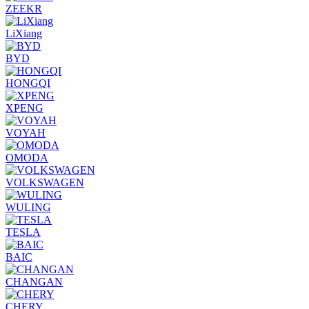
ZEEKR
LiXiang
BYD
HONGQI
XPENG
VOYAH
OMODA
VOLKSWAGEN
WULING
TESLA
BAIC
CHANGAN
CHERY