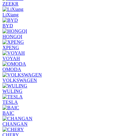
ZEEKR
LiXiang
BYD
HONGQI
XPENG
VOYAH
OMODA
VOLKSWAGEN
WULING
TESLA
BAIC
CHANGAN
CHERY