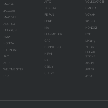
AITO
VOLKSWAGEN
MAZDA
TOYOTA
OMODA
JAGUAR
FEIFAN
VOYAH
MARLVEL
FORD
XPENG
ARCFOX
KIA
HONGQI
LEAPRUN
LEAPMOTOR
BYD
BMW
GAC
LiXiang
HONDA
DONGFENG
ZEEKR
HYUNDAI
POLAR
HIPHI
JAC
STONE
NIO
AUDI
XIAOMI
GEELY
WELTMEISTER
AVATR
CHERY
ORA
Jetta