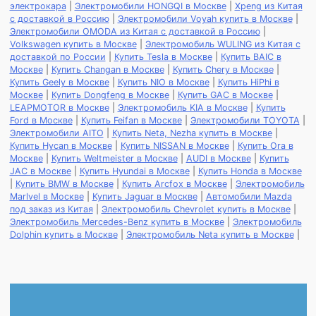
электрокара
|
Электромобили HONGQI в Москве
|
Xpeng из Китая
с доставкой в Россию
|
Электромобили Voyah купить в Москве
|
Электромобили OMODA из Китая с доставкой в Россию
|
Volkswagen купить в Москве
|
Электромобиль WULING из Китая с
доставкой по России
|
Купить Tesla в Москве
|
Купить BAIC в
Москве
|
Купить Changan в Москве
|
Купить Chery в Москве
|
Купить Geely в Москве
|
Купить NIO в Москве
|
Купить HiPhi в
Москве
|
Купить Dongfeng в Москве
|
Купить GAC в Москве
|
LEAPMOTOR в Москве
|
Электромобиль KIA в Москве
|
Купить
Ford в Москве
|
Купить Feifan в Москве
|
Электромобили TOYOTA
|
Электромобили AITO
|
Купить Neta, Nezha купить в Москве
|
Купить Hycan в Москве
|
Купить NISSAN в Москве
|
Купить Ora в
Москве
|
Купить Weltmeister в Москве
|
AUDI в Москве
|
Купить
JAC в Москве
|
Купить Hyundai в Москве
|
Купить Honda в Москве
|
Купить BMW в Москве
|
Купить Arcfox в Москве
|
Электромобиль
Marlvel в Москве
|
Купить Jaguar в Москве
|
Автомобили Mazda
под заказ из Китая
|
Электромобиль Chevrolet купить в Москве
|
Электромобиль Mercedes-Benz купить в Москве
|
Электромобиль
Dolphin купить в Москве
|
Электромобиль Neta купить в Москве
|