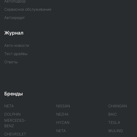
Автоподбор
Сервисное обслуживание
Автокредит
Журнал
Авто-новости
Тест-драйвы
Ответы
Бренды
NETA
NISSAN
CHANGAN
DOLPHIN
NEZHA
BAIC
MERCEDES-
HYCAN
TESLA
BENZ
NETA
WULING
CHEVROLET