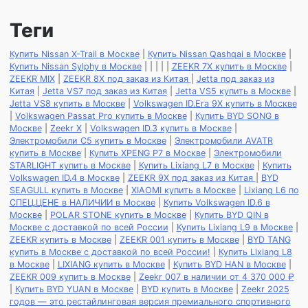
Теги
Купить Nissan X-Trail в Москве
|
Купить Nissan Qashqai в Москве
|
Купить Nissan Sylphy в Москве
|
|
|
|
|
ZEEKR 7X купить в Москве
|
ZEEKR MIX
|
ZEEKR 8X под заказ из Китая
|
Jetta под заказ из
Китая
|
Jetta VS7 под заказ из Китая
|
Jetta VS5 купить в Москве
|
Jetta VS8 купить в Москве
|
Volkswagen ID.Era 9X купить в Москве
|
Volkswagen Passat Pro купить в Москве
|
Купить BYD SONG в
Москве
|
Zeekr X
|
Volkswagen ID.3 купить в Москве
|
Электромобили С5 купить в Москве
|
Электромобили AVATR
купить в Москве
|
Купить XPENG P7 в Москве
|
Электромобили
STARLIGHT купить в Москве
|
Купить Lixiang L7 в Москве
|
Купить
Volkswagen ID.4 в Москве
|
ZEEKR 9X под заказ из Китая
|
BYD
SEAGULL купить в Москве
|
XIAOMI купить в Москве
|
Lixiang L6 по
СПЕЦ.ЦЕНЕ в НАЛИЧИИ в Москве
|
Купить Volkswagen ID.6 в
Москве
|
POLAR STONE купить в Москве
|
Купить BYD QIN в
Москве с доставкой по всей России
|
Купить Lixiang L9 в Москве
|
ZEEKR купить в Москве
|
ZEEKR 001 купить в Москве
|
BYD TANG
купить в Москве с доставкой по всей России!
|
Купить Lixiang L8
в Москве
|
LIXIANG купить в Москве
|
Купить BYD HAN в Москве
|
ZEEKR 009 купить в Москве
|
Zeekr 007 в наличии от 4 370 000 ₽
|
Купить BYD YUAN в Москве
|
BYD купить в Москве
|
Zeekr 2025
годов — это рестайлинговая версия премиального спортивного