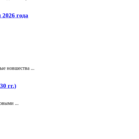
 2026 года
е новшества ...
0 гг.)
выми ...