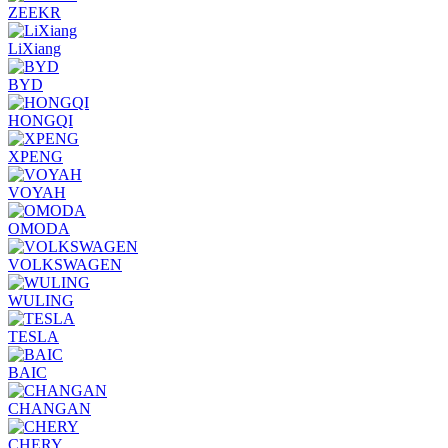
ZEEKR
LiXiang
BYD
HONGQI
XPENG
VOYAH
OMODA
VOLKSWAGEN
WULING
TESLA
BAIC
CHANGAN
CHERY