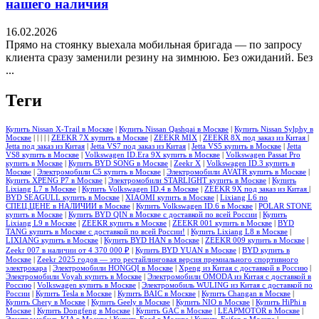
нашего наличия
16.02.2026
Прямо на стоянку выехала мобильная бригада — по запросу
клиента сразу заменили резину на зимнюю. Без ожиданий. Без
...
Теги
Купить Nissan X-Trail в Москве
|
Купить Nissan Qashqai в Москве
|
Купить Nissan Sylphy в
Москве
|
|
|
|
|
ZEEKR 7X купить в Москве
|
ZEEKR MIX
|
ZEEKR 8X под заказ из Китая
|
Jetta под заказ из Китая
|
Jetta VS7 под заказ из Китая
|
Jetta VS5 купить в Москве
|
Jetta
VS8 купить в Москве
|
Volkswagen ID.Era 9X купить в Москве
|
Volkswagen Passat Pro
купить в Москве
|
Купить BYD SONG в Москве
|
Zeekr X
|
Volkswagen ID.3 купить в
Москве
|
Электромобили С5 купить в Москве
|
Электромобили AVATR купить в Москве
|
Купить XPENG P7 в Москве
|
Электромобили STARLIGHT купить в Москве
|
Купить
Lixiang L7 в Москве
|
Купить Volkswagen ID.4 в Москве
|
ZEEKR 9X под заказ из Китая
|
BYD SEAGULL купить в Москве
|
XIAOMI купить в Москве
|
Lixiang L6 по
СПЕЦ.ЦЕНЕ в НАЛИЧИИ в Москве
|
Купить Volkswagen ID.6 в Москве
|
POLAR STONE
купить в Москве
|
Купить BYD QIN в Москве с доставкой по всей России
|
Купить
Lixiang L9 в Москве
|
ZEEKR купить в Москве
|
ZEEKR 001 купить в Москве
|
BYD
TANG купить в Москве с доставкой по всей России!
|
Купить Lixiang L8 в Москве
|
LIXIANG купить в Москве
|
Купить BYD HAN в Москве
|
ZEEKR 009 купить в Москве
|
Zeekr 007 в наличии от 4 370 000 ₽
|
Купить BYD YUAN в Москве
|
BYD купить в
Москве
|
Zeekr 2025 годов — это рестайлинговая версия премиального спортивного
электрокара
|
Электромобили HONGQI в Москве
|
Xpeng из Китая с доставкой в Россию
|
Электромобили Voyah купить в Москве
|
Электромобили OMODA из Китая с доставкой в
Россию
|
Volkswagen купить в Москве
|
Электромобиль WULING из Китая с доставкой по
России
|
Купить Tesla в Москве
|
Купить BAIC в Москве
|
Купить Changan в Москве
|
Купить Chery в Москве
|
Купить Geely в Москве
|
Купить NIO в Москве
|
Купить HiPhi в
Москве
|
Купить Dongfeng в Москве
|
Купить GAC в Москве
|
LEAPMOTOR в Москве
|
Электромобиль KIA в Москве
|
Купить Ford в Москве
|
Купить Feifan в Москве
|