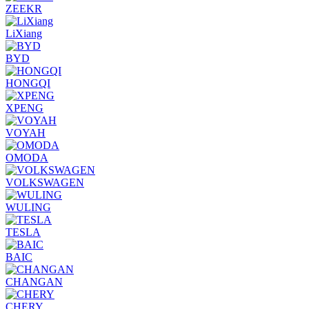
ZEEKR
LiXiang
BYD
HONGQI
XPENG
VOYAH
OMODA
VOLKSWAGEN
WULING
TESLA
BAIC
CHANGAN
CHERY