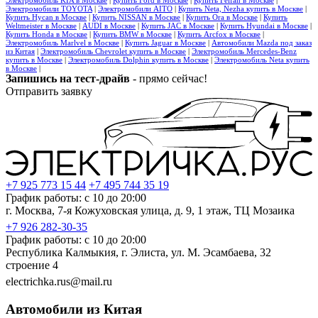
Электромобили TOYOTA
|
Электромобили AITO
|
Купить Neta, Nezha купить в Москве
|
Купить Hycan в Москве
|
Купить NISSAN в Москве
|
Купить Ora в Москве
|
Купить
Weltmeister в Москве
|
AUDI в Москве
|
Купить JAC в Москве
|
Купить Hyundai в Москве
|
Купить Honda в Москве
|
Купить BMW в Москве
|
Купить Arcfox в Москве
|
Электромобиль Marlvel в Москве
|
Купить Jaguar в Москве
|
Автомобили Mazda под заказ
из Китая
|
Электромобиль Chevrolet купить в Москве
|
Электромобиль Mercedes-Benz
купить в Москве
|
Электромобиль Dolphin купить в Москве
|
Электромобиль Neta купить
в Москве
|
Запишись на тест-драйв
- прямо сейчас!
Отправить заявку
+7 925 773 15 44
+7 495 744 35 19
График работы: с 10 до 20:00
г. Москва, 7-я Кожуховская улица, д. 9, 1 этаж, ТЦ Мозаика
+7 926 282-30-35
График работы: с 10 до 20:00
Республика Калмыкия, г. Элиста, ул. М. Эсамбаева, 32
строение 4
electrichka.rus@mail.ru
Автомобили из Китая