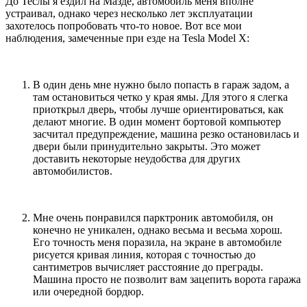
До Теслы я ездил на Мазде, автомобиль меня вполне
устраивал, однако через несколько лет эксплуатации
захотелось попробовать что-то новое. Вот все мои
наблюдения, замеченные при езде на Tesla Model X:
В один день мне нужно было попасть в гараж задом, а
там остановиться четко у края ямы. Для этого я слегка
приоткрыл дверь, чтобы лучше ориентироваться, как
делают многие. В один момент бортовой компьютер
засчитал предупреждение, машина резко остановилась и
двери были принудительно закрыты. Это может
доставить некоторые неудобства для других
автомобилистов.
Мне очень понравился парктроник автомобиля, он
конечно не уникален, однако весьма и весьма хорош.
Его точность меня поразила, на экране в автомобиле
рисуется кривая линия, которая с точностью до
сантиметров вычисляет расстояние до преграды.
Машина просто не позволит вам зацепить ворота гаража
или очередной бордюр.