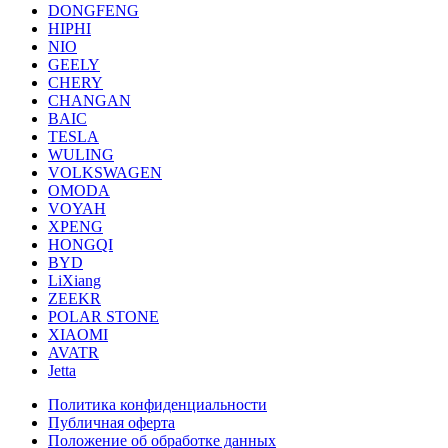
DONGFENG
HIPHI
NIO
GEELY
CHERY
CHANGAN
BAIC
TESLA
WULING
VOLKSWAGEN
OMODA
VOYAH
XPENG
HONGQI
BYD
LiXiang
ZEEKR
POLAR STONE
XIAOMI
AVATR
Jetta
Политика конфиденциальности
Публичная оферта
Положение об обработке данных